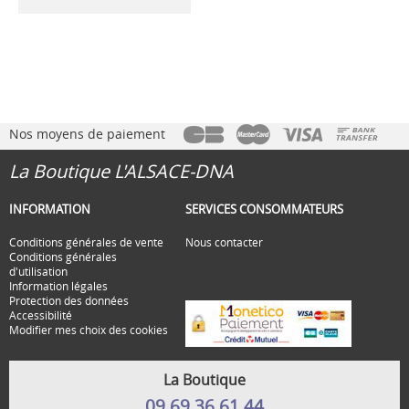
Nos moyens de paiement
La Boutique L'ALSACE-DNA
INFORMATION
SERVICES CONSOMMATEURS
Conditions générales de vente
Nous contacter
Conditions générales
d'utilisation
Information légales
Protection des données
Accessibilité
Modifier mes choix des cookies
La Boutique
09 69 36 61 44