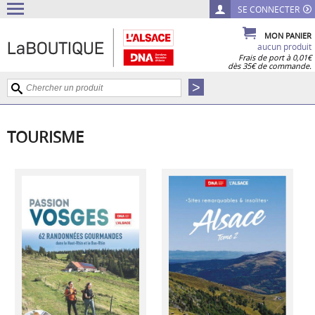
SE CONNECTER
MON PANIER
aucun produit
Frais de port à 0,01€
dès 35€ de commande.
TOURISME