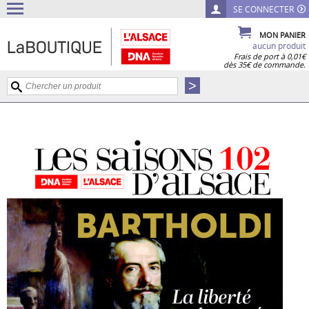
SE CONNECTER
MON PANIER
aucun produit
Frais de port à 0,01€
dès 35€ de commande.