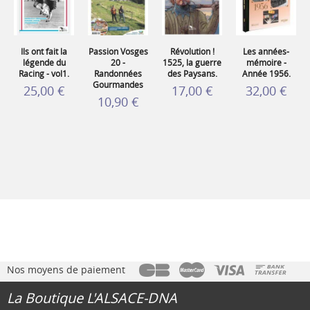
Ils ont fait la
Passion Vosges
Révolution !
Les années-
légende du
20 -
1525, la guerre
mémoire -
Racing - vol1.
Randonnées
des Paysans.
Année 1956.
Gourmandes
25,00 €
17,00 €
32,00 €
10,90 €
Nos moyens de paiement
La Boutique L'ALSACE-DNA