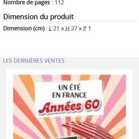
Nombre de pages
:
112
Dimension du produit
Dimension (cm)
:
L
21
x
H
27
x
P
1
LES DERNIÈRES VENTES