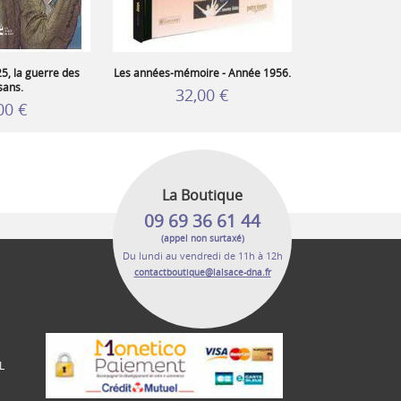
25, la guerre des
Les années-mémoire - Année 1956.
sans.
32,00 €
00 €
La Boutique
09 69 36 61 44
(appel non surtaxé)
Du lundi au vendredi de 11h à 12h
contactboutique@lalsace-dna.fr
L