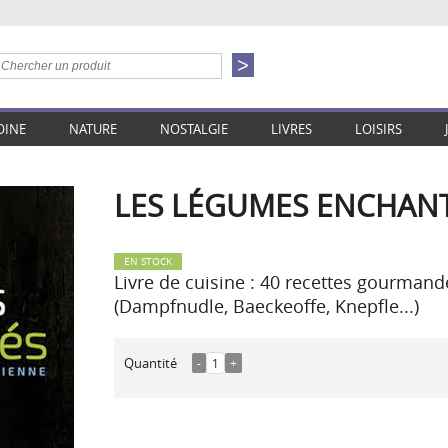
OINE
NATURE
NOSTALGIE
LIVRES
LOISIRS
LES LÉGUMES ENCHANT
EN STOCK
Livre de cuisine : 40 recettes gourmand
(Dampfnudle, Baeckeoffe, Knepfle...)
Quantité
-
1
+