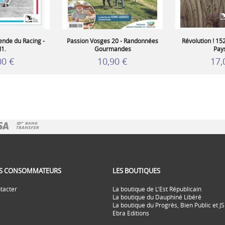
égende du Racing -
Passion Vosges 20 - Randonnées
Révolution ! 15
l1.
Gourmandes
Pay
00 €
10,90 €
17,
ES CONSOMMATEURS
LES BOUTIQUES
tacter
La boutique de L'Est Républicain
La boutique du Dauphiné Libéré
La boutique du Progrès, Bien Public et JS
Ebra Editions