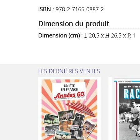
ISBN
:
978-2-7165-0887-2
Dimension du produit
Dimension (cm)
:
L
20,5
x
H
26,5
x
P
1
LES DERNIÈRES VENTES