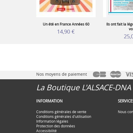
Un été en France Années 60
Ils ont fait la l
vo
14,90 €
25,
Nos moyens de paiement
La Boutique L'ALSACE-DNA
INFORMATION
SERVIC
Conditions générales de vente
Nous con
Conditions générales d'utilisation
Information légales
Protection des données
Accessibilité