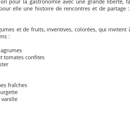
ion pour la gastronomie avec une grande liberté, f
pour elle une histoire de rencontres et de partage 
mes et de fruits, inventives, colorées, qui invitent 
ims :
x agrumes
t tomates confites
ster
es fraîches
ourgette
 vanille