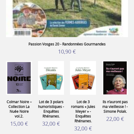
Passion Vosges 20 - Randonnées Gourmandes
10,90 €
Colmar Noire –
Lot de 3 polars
Lot de 3
Ils n’auront pas
Collection La
humoristiques -
romans « Jules
ma vieillesse ! -
Nuée Noire
Enquêtes
Meyer » -
Simone Polak.
vol.2.
Rhénanes.
Enquêtes
22,00 €
Rhénanes.
15,00 €
32,00 €
32,00 €