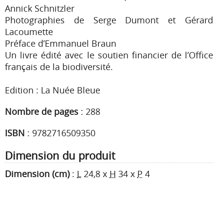
Annick Schnitzler
Photographies de Serge Dumont et Gérard
Lacoumette
Préface d’Emmanuel Braun
Un livre édité avec le soutien financier de l’Office
français de la biodiversité.
Edition : La Nuée Bleue
Nombre de pages
:
288
ISBN
:
9782716509350
Dimension du produit
Dimension (cm)
:
L
24,8
x
H
34
x
P
4