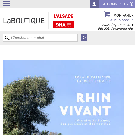
SE CONNECTER
MON PANIER
aucun produit
Frais de port à 0,01€
dès 35€ de commande.