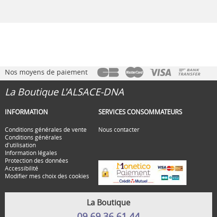
Nos moyens de paiement
La Boutique L'ALSACE-DNA
INFORMATION
SERVICES CONSOMMATEURS
Conditions générales de vente
Nous contacter
Conditions générales
d'utilisation
Information légales
Protection des données
Accessibilité
Modifier mes choix des cookies
La Boutique
09 69 36 61 44