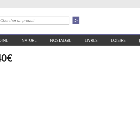
OINE
NATURE
NOSTALGIE
LIVRES
LOISIRS
40€