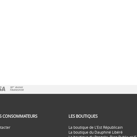
ES CONSOMMATEURS
LES BOUTIQUES
tacter
La boutique de L'Est Républicain
La boutique du Dauphiné Libéré