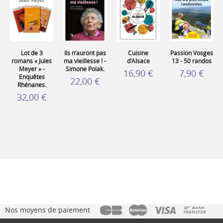
Lot de 3
Ils n’auront pas
Cuisine
Passion Vosges
romans « Jules
ma vieillesse ! -
d'Alsace
13 - 50 randos
Meyer » -
Simone Polak.
16,90 €
7,90 €
Enquêtes
22,00 €
Rhénanes.
32,00 €
Nos moyens de paiement