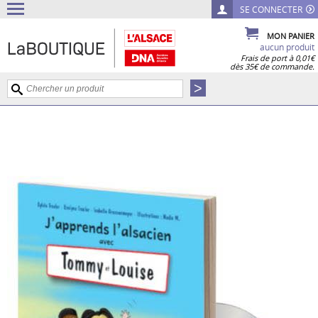
SE CONNECTER
MON PANIER
aucun produit
Frais de port à 0,01€
dès 35€ de commande.