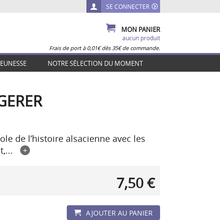
SE CONNECTER
MON PANIER
aucun produit
Frais de port à 0,01€ dès 35€ de commande.
JEUNESSE
NOTRE SÉLECTION DU MOMENT
NGERER
ole de l’histoire alsacienne avec les
,...
+
7,50 €
AJOUTER AU PANIER