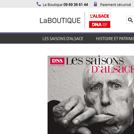
La Boutique
09 69 36 61 44
Paiement sécurisé
LES SAISONS D'ALSACE
HISTOIRE ET PATRIM