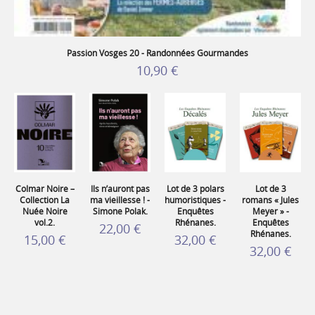
Passion Vosges 20 - Randonnées Gourmandes
10,90 €
Colmar Noire –
Ils n’auront pas
Lot de 3 polars
Lot de 3
Collection La
ma vieillesse ! -
humoristiques -
romans « Jules
Nuée Noire
Simone Polak.
Enquêtes
Meyer » -
vol.2.
Rhénanes.
Enquêtes
22,00 €
Rhénanes.
15,00 €
32,00 €
32,00 €