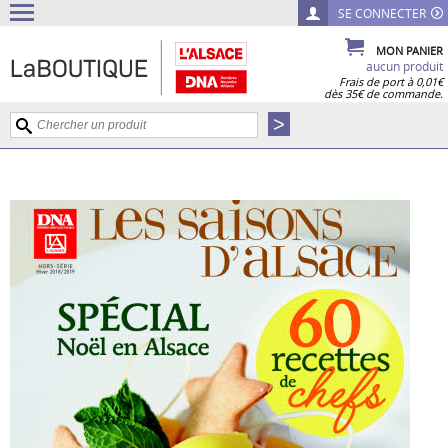
SE CONNECTER
MON PANIER
aucun produit
Frais de port à 0,01€
dès 35€ de commande.