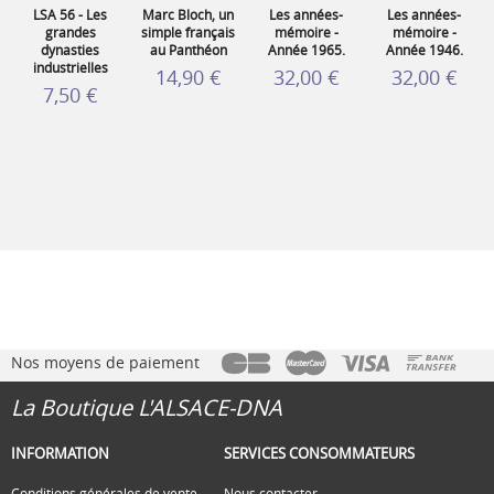
LSA 56 - Les
Marc Bloch, un
Les années-
Les années-
grandes
simple français
mémoire -
mémoire -
dynasties
au Panthéon
Année 1965.
Année 1946.
industrielles
14,90 €
32,00 €
32,00 €
7,50 €
Nos moyens de paiement
La Boutique L'ALSACE-DNA
INFORMATION
SERVICES CONSOMMATEURS
Conditions générales de vente
Nous contacter