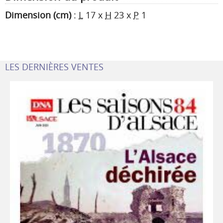
Dimension (cm)
:
L
17
x
H
23
x
P
1
LES DERNIÈRES VENTES