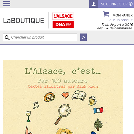
SE CONNECTER
MON PANIER
aucun produit
Frais de port à 0,01€
dès 35€ de commande.