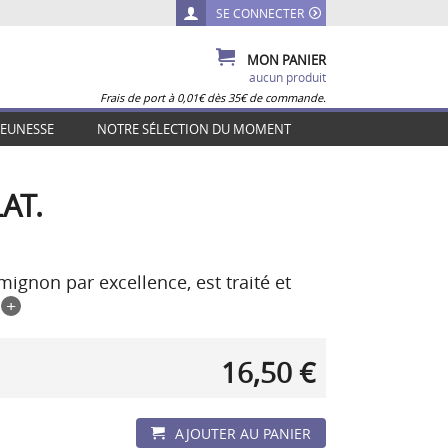
SE CONNECTER
MON PANIER
aucun produit
Frais de port à 0,01€ dès 35€ de commande.
JEUNESSE
NOTRE SÉLECTION DU MOMENT
AT.
ignon par excellence, est traité et
+
16,50 €
AJOUTER AU PANIER