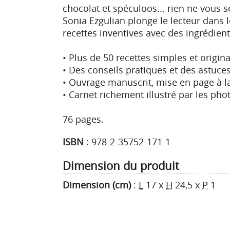
chocolat et spéculoos... rien ne vous s
Sonia Ezgulian plonge le lecteur dans l
recettes inventives avec des ingrédient
• Plus de 50 recettes simples et origina
• Des conseils pratiques et des astuces
• Ouvrage manuscrit, mise en page à la
• Carnet richement illustré par les pho
76 pages.
ISBN
:
978-2-35752-171-1
Dimension du produit
Dimension (cm)
:
L
17
x
H
24,5
x
P
1