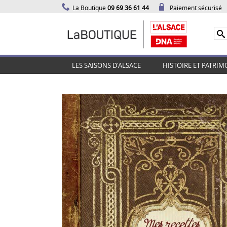
La Boutique
09 69 36 61 44
Paiement sécurisé
LES SAISONS D'ALSACE
HISTOIRE ET PATRIM