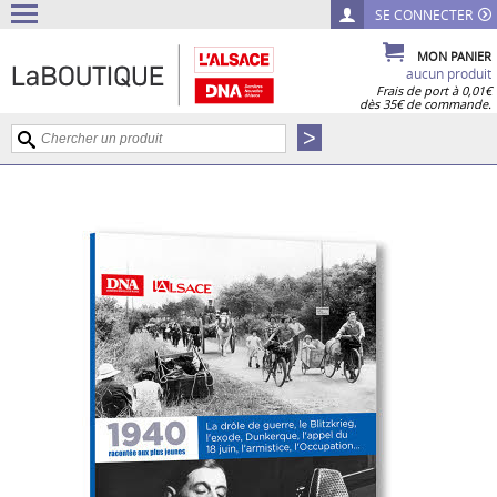
SE CONNECTER
MON PANIER
aucun produit
Frais de port à 0,01€
dès 35€ de commande.