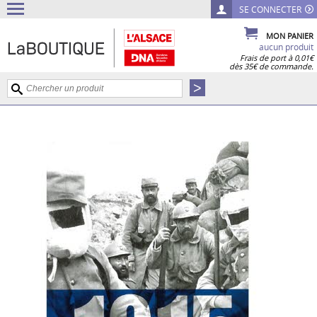
SE CONNECTER
MON PANIER
aucun produit
Frais de port à 0,01€
dès 35€ de commande.