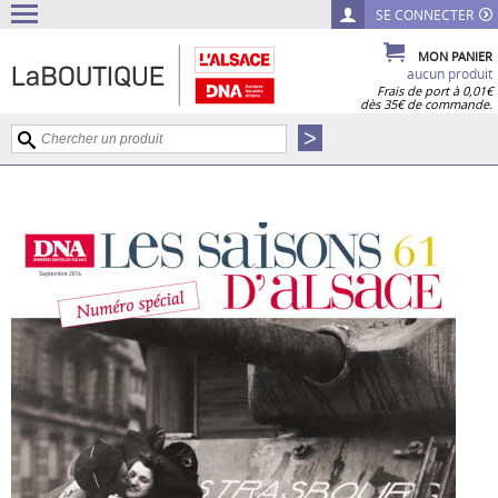
SE CONNECTER
MON PANIER
aucun produit
Frais de port à 0,01€
dès 35€ de commande.