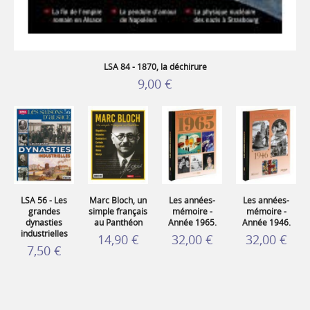
LSA 84 - 1870, la déchirure
9,00 €
LSA 56 - Les
Marc Bloch, un
Les années-
Les années-
grandes
simple français
mémoire -
mémoire -
dynasties
au Panthéon
Année 1965.
Année 1946.
industrielles
14,90 €
32,00 €
32,00 €
7,50 €