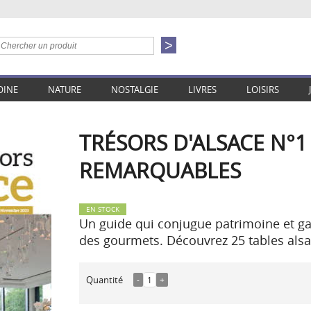
OINE
NATURE
NOSTALGIE
LIVRES
LOISIRS
TRÉSORS D'ALSACE N°1 
REMARQUABLES
EN STOCK
Un guide qui conjugue patrimoine et ga
des gourmets. Découvrez 25 tables als
Quantité
-
1
+