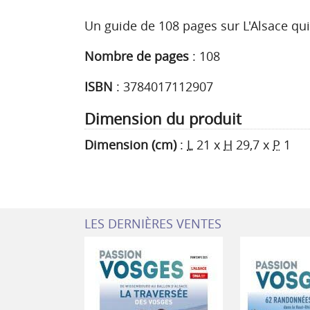
Un guide de 108 pages sur L'Alsace qu
Nombre de pages
:
108
ISBN
:
3784017112907
Dimension du produit
Dimension (cm)
:
L
21
x
H
29,7
x
P
1
LES DERNIÈRES VENTES