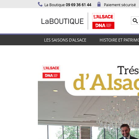
La Boutique
09 69 36 61 44
Paiement sécurisé
LES SAISONS D'ALSACE
HISTOIRE ET PATRIM