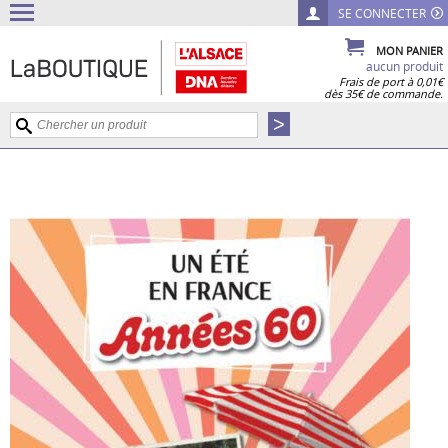
SE CONNECTER
MON PANIER
aucun produit
Frais de port à 0,01€
dès 35€ de commande.