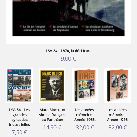
LSA 84 - 1870, la déchirure
9,00 €
LSA 56 - Les
Marc Bloch, un
Les années-
Les années-
grandes
simple français
mémoire -
mémoire -
dynasties
au Panthéon
Année 1965.
Année 1946.
industrielles
14,90 €
32,00 €
32,00 €
7,50 €