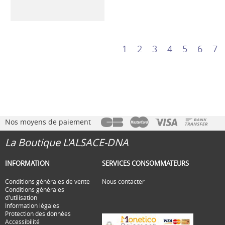
1
2
3
4
5
6
7
Nos moyens de paiement
La Boutique L'ALSACE-DNA
INFORMATION
SERVICES CONSOMMATEURS
Conditions générales de vente
Nous contacter
Conditions générales
d'utilisation
Information légales
Protection des données
Accessibilité