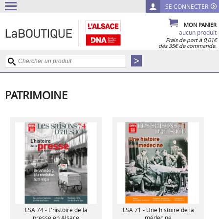
SE CONNECTER
MON PANIER
aucun produit
Frais de port à 0,01€
dès 35€ de commande.
PATRIMOINE
LSA 74 - L'histoire de la
LSA 71 - Une histoire de la
presse en Alsace
médecine